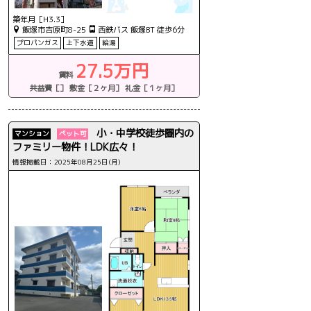
築年月［H3.3］
飯塚市吉原町8-25
西鉄バス 飯塚BT 徒歩6分
プロパンガス
上下水道
給湯
27.5万円
賃料
共益費［］
敷金［２ヶ月］
礼金［１ヶ月］
小・中学校徒歩圏内の
マンション
ペット可
ファミリー物件！LDK広々！
情報掲載日：2025年08月25日(月)