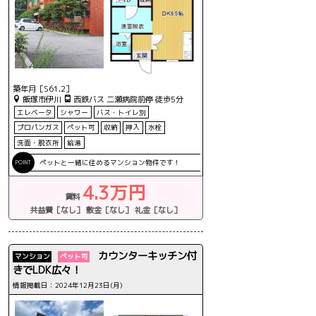
築年月［S61.2］
飯塚市伊川
西鉄バス 二瀬病院前停 徒歩5分
エレベータ
シャワー
バス・トイレ別
プロパンガス
ペット可
収納
押入
水栓
洗面・脱衣所
給湯
ペットと一緒に住めるマンション物件です！
4.3万円
賃料
共益費［なし］
敷金［なし］
礼金［なし］
カウンターキッチン付
マンション
ペット可
きでLDK広々！
情報掲載日：2024年12月23日(月)