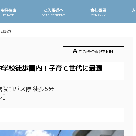
物件検索
ご入居様へ
会社概要
お
ESTATE
DEAR RESIDENT
COMPANY
に最適
賃貸物件リクエスト
売買物件リクエスト
この物件情報を印刷
小中学校徒歩圏内！子育て世代に最適
院前バス停 徒歩5分
し］