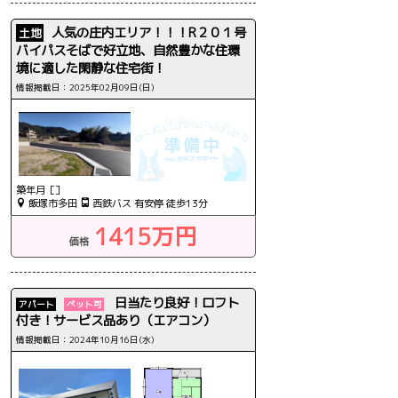
人気の庄内エリア！！！R２０１号
土地
バイパスそばで好立地、自然豊かな住環
境に適した閑静な住宅街！
情報掲載日：2025年02月09日(日)
築年月［］
飯塚市多田
西鉄バス 有安停 徒歩13分
1415万円
価格
日当たり良好！ロフト
アパート
ペット可
付き！サービス品あり（エアコン）
情報掲載日：2024年10月16日(水)