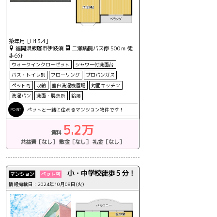
築年月［H13.4］
福岡県飯塚市伊岐須
二瀬病院バス停 500ｍ 徒
歩6分
ウォークインクローゼット
シャワー付洗面台
バス・トイレ別
フローリング
プロパンガス
ペット可
収納
室内洗濯機置場
対面キッチン
洗濯パン
洗面・脱衣所
給湯
ペットと一緒に住めるマンション物件です！
5.2万
賃料
共益費［なし］
敷金［なし］
礼金［なし］
小・中学校徒歩５分！
マンション
ペット可
情報掲載日：2024年10月08日(火)