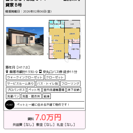
貸家 B号
情報掲載日：2026年02月06日(金)
築年月［H17.8］
飯塚市綱分1330-9
安丸口バス停 徒歩11分
ウォークインクローゼット
クローゼット
サービスルームあり
バス・トイレ別
フローリング
プロパンガス
ペット可
室内洗濯機置場
床下収納
洗濯パン
洗面・脱衣所
給湯
ペットと一緒に住める戸建て物件です！
7.0万円
賃料
共益費［なし］
敷金［なし］
礼金［なし］