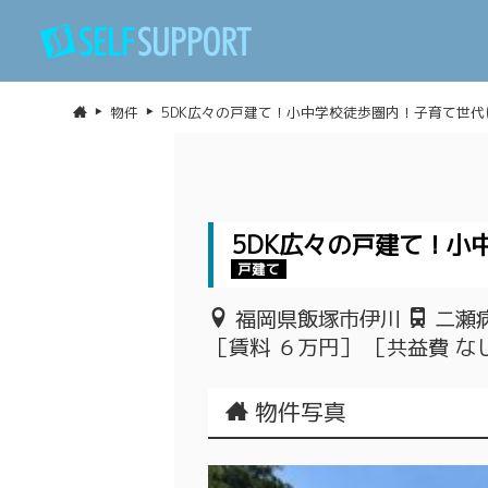
物件
5DK広々の戸建て！小中学校徒歩圏内！子育て世代
5DK広々の戸建て！
戸建て
福岡県飯塚市伊川
二瀬病
［賃料 ６万円］ ［共益費 な
物件写真