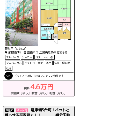
築年月［S.61.2］
飯塚市伊川
西鉄バス 二瀬病院前停 徒歩5分
エレベータ
シャワー
バス・トイレ別
プロパンガス
ペット可
収納
水栓
洗面・脱衣所
給湯
ペットと一緒に住めるマンション物件です！
4.6万円
賃料
共益費［なし］
敷金［なし］
礼金［なし］
コンビニ 850ｍ 徒歩11分
駐車場3台可！ペットと
戸建て
ペット可
暮らせる平家建て！！ 綱分栄町