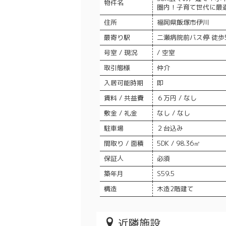
物件名
圏内！子育て世代に最
住所
福岡県飯塚市伊川
最寄り駅
二瀬病院前バス停 徒歩
号室 / 現況
/ 空室
取引態様
仲介
入居可能時期
即
賃料 / 共益費
６万円 / なし
敷金 / 礼金
なし / なし
駐車場
２台込み
間取り / 面積
5DK / 98.36㎡
保証人
必須
築年月
S59.5
構造
木造2階建て
近隣施設