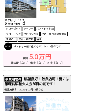
築年月［H.11.3］
飯塚市伊川
クローゼット
シャワー
バス・トイレ別
フローリング
プロパンガス
収納
室内洗濯機置場
洗濯パン
洗面・脱衣所
給湯
ペットと一緒に住めるマンション物件です！
5.0万円
賃料
共益費［なし］
敷金［なし］
礼金［なし］
眺望良好！飲食店可！夏には
事業用物件
飯塚納涼花火大会が目の前です！
情報掲載日：2025年02月11日(火)